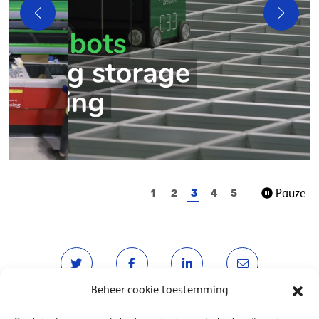
Pauze
1
2
3
4
5
Beheer cookie toestemming